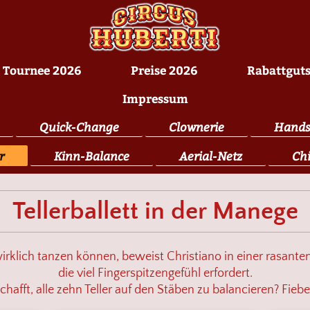
Tournee 2026
Preise 2026
Rabattgut
Impressum
Quick-Change
Clownerie
Hands
r
Kinn-Balance
Aerial-Netz
Chi
Tellerballett in der Manege
wirklich tanzen können, beweist Christiano in einer rasante
die viel Fingerspitzengefühl erfordert.
chafft, alle zehn Teller auf den Stäben zu balancieren?
Fiebe