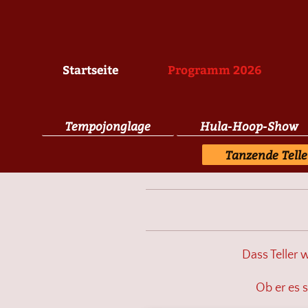
Startseite
Programm 2026
Tempojonglage
Hula-Hoop-Show
Tanzende Telle
Dass Teller 
Ob er es s